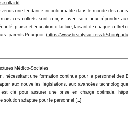
ir olfactif
devenus une tendance incontournable dans le monde des cadeau
 mais ces coffrets sont conçus avec soin pour répondre au
curité, plaisir et éducation olfactive, faisant de chaque coffret
urs parents.Pourquoi (
https://www.beautysuccess.fr/shop/parfu
uctures Médico-Sociales
on, nécessitant une formation continue pour le personnel des
adapter aux nouvelles législations, aux avancées technologiqu
n est clé pour assurer une prise en charge optimale.
https
ne solution adaptée pour le personnel [
...
]