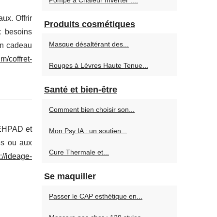
Pompe à Chaleur Inverter :...
x. Offrir
Produits cosmétiques
x besoins
Masque désaltérant des...
 un cadeau
m/coffret-
Rouges à Lèvres Haute Tenue...
Santé et bien-être
Comment bien choisir son...
 EHPAD et
Mon Psy IA : un soutien...
es ou aux
Cure Thermale et...
://ideage-
Se maquiller
Passer le CAP esthétique en...